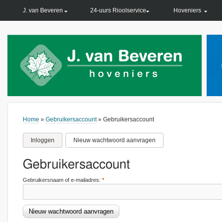
PRIMARY LINKS
J. van Beveren
24-uurs Rioolservice
Hoveniers
Home
»
Gebruikersaccount
» Gebruikersaccount
Inloggen
Nieuw wachtwoord aanvragen
Gebruikersaccount
Gebruikersnaam of e-mailadres:
*