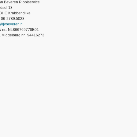
van Beveren Rioolservice
dsel 13
3HG Krabbendijke
.: 06-2789.5028
o@jvbeveren.nl
 nr.: NL866769778B01
 Middelburg nr.: 94416273