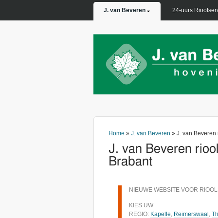
PRIMARY LINKS
J. van Beveren
24-uurs Rioolser
Home
»
J. van Beveren
» J. van Beveren 
J. van Beveren rioo
Brabant
NIEUWE WEBSITE VOOR RIOOL
KIES UW
REGIO:
Kapelle
,
Reimerswaal
,
Th