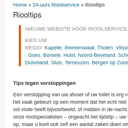
Home
»
24-uurs Rioolservice
» Riooltips
Riooltips
NIEUWE WEBSITE VOOR RIOOLSERVICE
KIES UW
REGIO:
Kapelle
,
Reimerswaal
,
Tholen
,
Vliss
,
Goes
,
Borsele
,
Hulst
,
Noord-Beveland
,
Sch
Duiveland
,
Sluis
,
Terneuzen
,
Bergen op Zoo
Tips tegen verstoppingen
Een verstopping van uw afvoer of uw toilet is erg 
het vaak gebeurt op een moment dat het echt niet 
vol visite heeft bijvoorbeeld, of midden in de nach
onze rioolspecialisten – ongeacht het tijdstip – uw
op, maar u kunt ook zelf een aantal zaken doen o