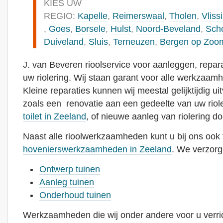
KIES UW
REGIO:
Kapelle
,
Reimerswaal
,
Tholen
,
Vliss
,
Goes
,
Borsele
,
Hulst
,
Noord-Beveland
,
Sch
Duiveland
,
Sluis
,
Terneuzen
,
Bergen op Zoo
J. van Beveren rioolservice voor aanleggen, repa
uw riolering. Wij staan garant voor alle werkzaam
Kleine reparaties kunnen wij meestal gelijktijdig u
zoals een renovatie aan een gedeelte van uw riol
toilet in Zeeland
, of nieuwe aanleg van riolering do
Naast alle rioolwerkzaamheden kunt u bij ons ook t
hovenierswerkzaamheden in Zeeland
. We verzorg
Ontwerp tuinen
Aanleg tuinen
Onderhoud tuinen
Werkzaamheden die wij onder andere voor u verri