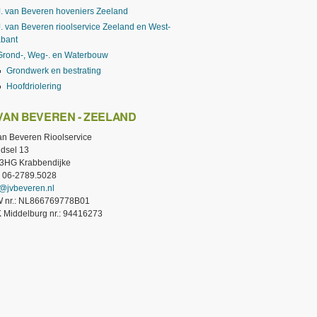
J. van Beveren hoveniers Zeeland
J. van Beveren rioolservice Zeeland en West-
abant
Grond-, Weg-. en Waterbouw
Grondwerk en bestrating
Hoofdriolering
 VAN BEVEREN - ZEELAND
van Beveren Rioolservice
dsel 13
3HG Krabbendijke
.: 06-2789.5028
o@jvbeveren.nl
 nr.: NL866769778B01
 Middelburg nr.: 94416273