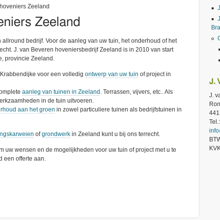
 hoveniers Zeeland
eniers Zeeland
Br
allround bedrijf. Voor de aanleg van uw tuin, het onderhoud of het
recht. J. van Beveren hoveniersbedrijf Zeeland is in 2010 van start
e, provincie Zeeland.
t Krabbendijke voor een volledig
ontwerp van uw tuin
of project in
J.
complete
aanleg van tuinen in Zeeland
. Terrassen, vijvers, etc.. Als
J. 
 werkzaamheden in de tuin uitvoeren.
Ron
rhoud aan het groen
in zowel particuliere tuinen als bedrijfstuinen in
441
Tel
inf
ingskarweien
of
grondwerk
in Zeeland kunt u bij ons terrecht.
BTW
KVK
 om uw wensen en de mogelijkheden voor uw tuin of project met u te
d een offerte aan.