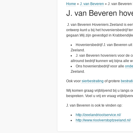
Home
»
J. van Beveren
» J. van Beveren
J. van Beveren hov
J. van Beveren Hoveniers Zeeland is een 
ontwerp kunt u bij het hoveniersbedrijf te
gegaan.Wij zijn gevestigd in Krabbendijk
Hoveniersbedrijf J. van Beveren ui
Zeeland.
J. van Beveren hoveniers voor de 
allround bedrijf kunnen wij bijna alle
Ons hoveniersbedrijf voor alle
onde
Zeeland.
Ook voor
sierbestrating
of grotere
bestrat
Wij komen graag vrijblijvend bij u langs
bespreken. Voel u vrij en vraag vrijblijven
J. van Beveren is ook te vinden op:
http://zeelandrioolservice.nl/
http://www.rioolverstoptzeeland.nl/