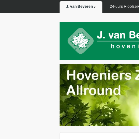
PRIMARY LINKS
J. van Beveren
24-uurs Rioolser