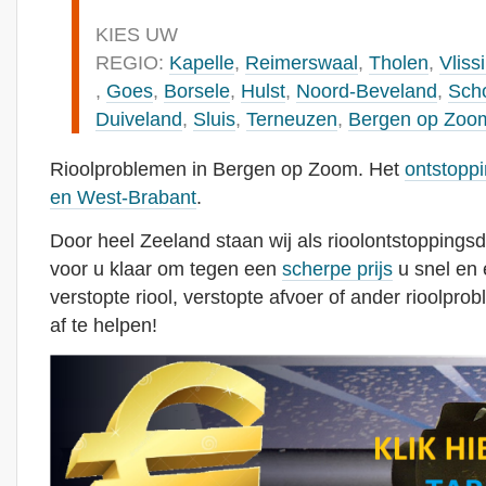
KIES UW
REGIO:
Kapelle
,
Reimerswaal
,
Tholen
,
Vliss
,
Goes
,
Borsele
,
Hulst
,
Noord-Beveland
,
Sch
Duiveland
,
Sluis
,
Terneuzen
,
Bergen op Zoo
Rioolproblemen in Bergen op Zoom. Het
ontstoppi
en West-Brabant
.
Door heel Zeeland staan wij als rioolontstoppingsd
voor u klaar om tegen een
scherpe prijs
u snel en 
verstopte riool, verstopte afvoer of ander rioolp
af te helpen!