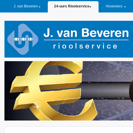
PRIMARY LINKS
J. van Beveren
24-uurs Rioolservice
Hoveniers