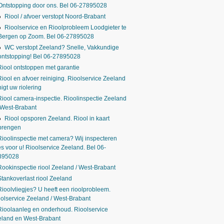
Ontstopping door ons. Bel 06-27895028
Riool / afvoer verstopt Noord-Brabant
Rioolservice en Rioolprobleem Loodgieter te
Bergen op Zoom. Bel 06-27895028
WC verstopt Zeeland? Snelle, Vakkundige
ontstopping! Bel 06-27895028
Riool ontstoppen met garantie
Riool en afvoer reiniging. Rioolservice Zeeland
nigt uw riolering
Riool camera-inspectie. Rioolinspectie Zeeland
 West-Brabant
Riool opsporen Zeeland. Riool in kaart
brengen
Rioolinspectie met camera? Wij inspecteren
es voor u! Rioolservice Zeeland. Bel 06-
895028
Rookinspectie riool Zeeland / West-Brabant
Stankoverlast riool Zeeland
Rioolvliegjes? U heeft een rioolprobleem.
olservice Zeeland / West-Brabant
Rioolaanleg en onderhoud. Rioolservice
eland en West-Brabant