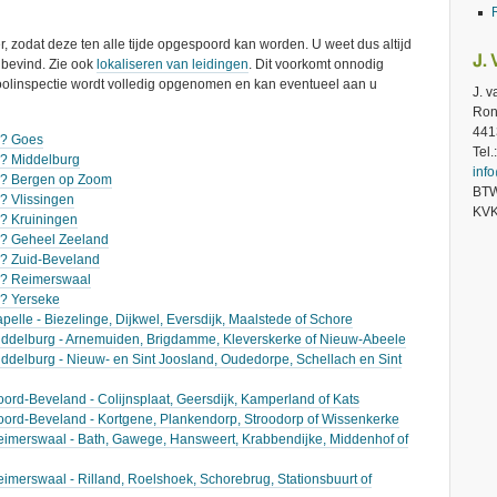
 zodat deze ten alle tijde opgespoord kan worden. U weet dus altijd
J.
h bevind. Zie ook
lokaliseren van leidingen
. Dit voorkomt onnodig
oolinspectie wordt volledig opgenomen en kan eventueel aan u
J. 
Ron
441
g? Goes
Tel
g? Middelburg
inf
ig? Bergen op Zoom
BTW
g? Vlissingen
KVK
g? Kruiningen
ig? Geheel Zeeland
g? Zuid-Beveland
ig? Reimerswaal
g? Yerseke
pelle - Biezelinge, Dijkwel, Eversdijk, Maalstede of Schore
Middelburg - Arnemuiden, Brigdamme, Kleverskerke of Nieuw-Abeele
iddelburg - Nieuw- en Sint Joosland, Oudedorpe, Schellach en Sint
oord-Beveland - Colijnsplaat, Geersdijk, Kamperland of Kats
Noord-Beveland - Kortgene, Plankendorp, Stroodorp of Wissenkerke
Reimerswaal - Bath, Gawege, Hansweert, Krabbendijke, Middenhof of
eimerswaal - Rilland, Roelshoek, Schorebrug, Stationsbuurt of