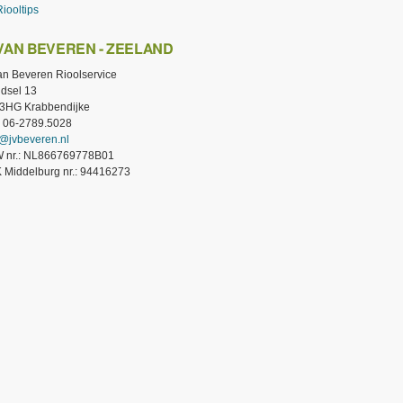
Riooltips
 VAN BEVEREN - ZEELAND
van Beveren Rioolservice
dsel 13
3HG Krabbendijke
.: 06-2789.5028
o@jvbeveren.nl
 nr.: NL866769778B01
 Middelburg nr.: 94416273