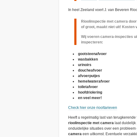
In heel Zeeland voert J. van Beveren Riool
Rioolinspectie met camera door a
of groot, maakt niet uit! Kosten 
Wij voeren camera-inspecties ui
inspecteren:
gootsteenafvoer
wasbakken
urinoirs
doucheafvoer
afvoerputjes
hemelwaterafvoer
toiletafvoer
hoofdriolering
en veel meer!
Check hier onze riooltarieven
Heeft u regelmatig last van terugkerende 
rioolinspectie met camera
laat duidelijk
onduidelijke situaties over een probleem d
camera
een uitkomst. Eventuele verzakki