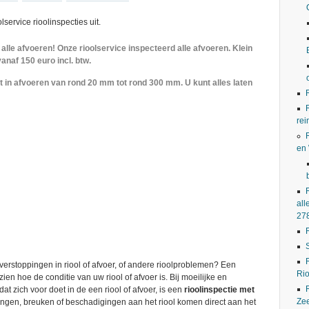
service rioolinspecties uit.
lle afvoeren! Onze rioolservice inspecteerd alle afvoeren. Klein
vanaf 150 euro incl. btw.
t in afvoeren van rond 20 mm tot rond 300 mm. U kunt alles laten
rei
en
all
27
verstoppingen in riool of afvoer, of andere rioolproblemen? Een
Rio
 zien hoe de conditie van uw riool of afvoer is. Bij moeilijke en
at zich voor doet in de een riool of afvoer, is een
rioolinspectie met
Ze
ngen, breuken of beschadigingen aan het riool komen direct aan het