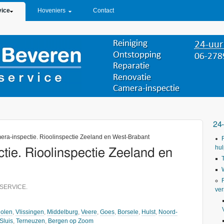
vice
Hoveniers
Contact
24
era-inspectie. Rioolinspectie Zeeland en West-Brabant
hul
tie. Rioolinspectie Zeeland en
SERVICE.
ver
olen
,
Vlissingen
,
Middelburg
,
Veere
,
Goes
,
Borsele
,
Hulst
,
Noord-
Sluis
,
Terneuzen
,
Bergen op Zoom