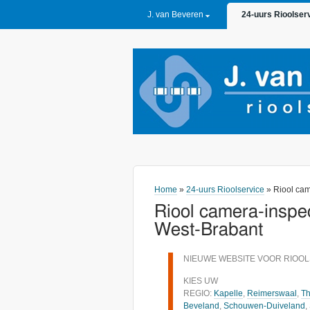
PRIMARY LINKS
J. van Beveren
24-uurs Rioolser
Home
»
24-uurs Rioolservice
» Riool cam
Riool camera-inspec
West-Brabant
NIEUWE WEBSITE VOOR RIOOL
KIES UW
REGIO:
Kapelle
,
Reimerswaal
,
Th
Beveland
,
Schouwen-Duiveland
,