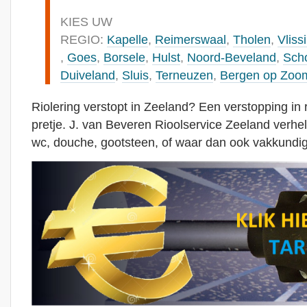
KIES UW
REGIO:
Kapelle
,
Reimerswaal
,
Tholen
,
Vliss
,
Goes
,
Borsele
,
Hulst
,
Noord-Beveland
,
Sch
Duiveland
,
Sluis
,
Terneuzen
,
Bergen op Zoo
Riolering verstopt in Zeeland? Een verstopping in r
pretje. J. van Beveren Rioolservice Zeeland verhel
wc, douche, gootsteen, of waar dan ook vakkundig