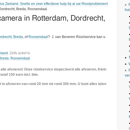
ice Zeeland. Snelle en zeer effectieve hulp bij al uw Rioolproblemen!
 Dordrecht, Breda, Roosendaal
hul
camera in Rotterdam, Dordrecht,
rdrecht
,
Breda
, of
Roosendaal
? J. van Beveren Rioolservice kan u
eland
. Zelfs actief in
Breda
,
Roosendaal
.
lle afvoeren! Onze rioolservice inspecteerd alle afvoeren. Klein
vanaf 150 euro incl. btw.
ver
t in afvoeren van rond 20 mm tot rond 300 mm. U kunt alles laten