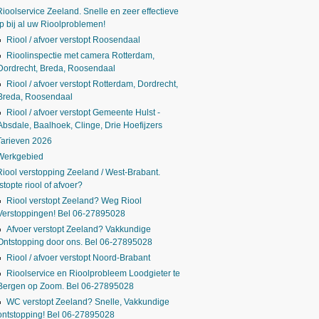
Rioolservice Zeeland. Snelle en zeer effectieve
p bij al uw Rioolproblemen!
Riool / afvoer verstopt Roosendaal
Rioolinspectie met camera Rotterdam,
Dordrecht, Breda, Roosendaal
Riool / afvoer verstopt Rotterdam, Dordrecht,
Breda, Roosendaal
Riool / afvoer verstopt Gemeente Hulst -
Absdale, Baalhoek, Clinge, Drie Hoefijzers
Tarieven 2026
Werkgebied
Riool verstopping Zeeland / West-Brabant.
stopte riool of afvoer?
Riool verstopt Zeeland? Weg Riool
Verstoppingen! Bel 06-27895028
Afvoer verstopt Zeeland? Vakkundige
Ontstopping door ons. Bel 06-27895028
Riool / afvoer verstopt Noord-Brabant
Rioolservice en Rioolprobleem Loodgieter te
Bergen op Zoom. Bel 06-27895028
WC verstopt Zeeland? Snelle, Vakkundige
ontstopping! Bel 06-27895028