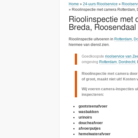
Home
»
24-uurs Rioolservice
»
Rioolserv
» Rioolinspectie met camera Rotterdam,
Rioolinspectie met 
Breda, Roosendaal
Rioolinspectie uitvoeren in
Rotterdam
,
Do
hiermee van dienst zien.
Goedkoopste
rioolservice van Ze
omgeving
Rotterdam
,
Dordrecht
,
Rioolinspectie met camera door a
of groot, maakt niet uit! Kosten 
Wij voeren camera-inspecties ui
inspecteren:
gootsteenafvoer
wasbakken
urinoirs
doucheafvoer
afvoerputjes
hemelwaterafvoer