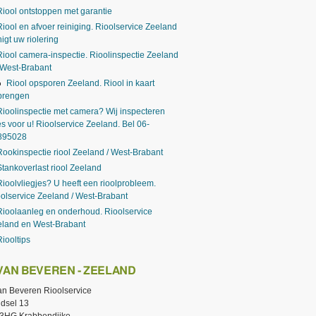
Riool ontstoppen met garantie
Riool en afvoer reiniging. Rioolservice Zeeland
nigt uw riolering
Riool camera-inspectie. Rioolinspectie Zeeland
 West-Brabant
Riool opsporen Zeeland. Riool in kaart
brengen
Rioolinspectie met camera? Wij inspecteren
es voor u! Rioolservice Zeeland. Bel 06-
895028
Rookinspectie riool Zeeland / West-Brabant
Stankoverlast riool Zeeland
Rioolvliegjes? U heeft een rioolprobleem.
olservice Zeeland / West-Brabant
Rioolaanleg en onderhoud. Rioolservice
eland en West-Brabant
Riooltips
 VAN BEVEREN - ZEELAND
van Beveren Rioolservice
dsel 13