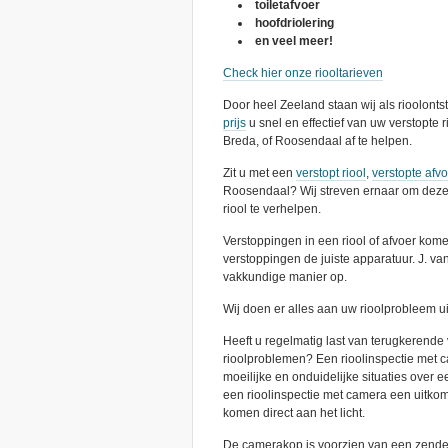
toiletafvoer
hoofdriolering
en veel meer!
Check hier onze riooltarieven
Door heel Zeeland staan wij als rioolont
prijs
u snel en effectief van uw verstopte 
Breda, of Roosendaal af te helpen.
Zit u met een
verstopt riool
,
verstopte afv
Roosendaal? Wij streven ernaar om dezel
riool te verhelpen.
Verstoppingen in een riool of afvoer kome
verstoppingen de juiste apparatuur. J. v
vakkundige manier op.
Wij doen er alles aan uw rioolprobleem ui
Heeft u regelmatig last van terugkerende v
rioolproblemen? Een rioolinspectie met cam
moeilijke en onduidelijke situaties over e
een rioolinspectie met camera een uitkom
komen direct aan het licht.
De camerakop is voorzien van een zender,