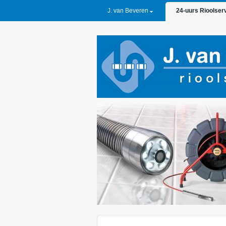
PRIMARY LINKS
J. van Beveren
24-uurs Rioolser