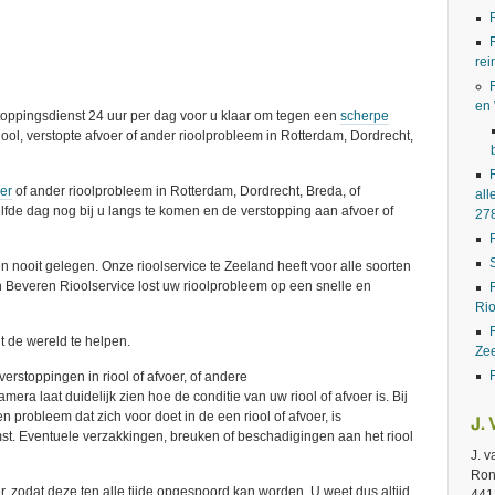
rei
en
stoppingsdienst 24 uur per dag voor u klaar om tegen een
scherpe
riool, verstopte afvoer of ander rioolprobleem in Rotterdam, Dordrecht,
oer
of ander rioolprobleem in Rotterdam, Dordrecht, Breda, of
all
fde dag nog bij u langs te komen en de verstopping aan afvoer of
27
n nooit gelegen. Onze rioolservice te Zeeland heeft voor alle soorten
an Beveren Rioolservice lost uw rioolprobleem op een snelle en
Rio
t de wereld te helpen.
Ze
erstoppingen in riool of afvoer, of andere
era laat duidelijk zien hoe de conditie van uw riool of afvoer is. Bij
en probleem dat zich voor doet in de een riool of afvoer, is
J.
st. Eventuele verzakkingen, breuken of beschadigingen aan het riool
J. 
Ron
 zodat deze ten alle tijde opgespoord kan worden. U weet dus altijd