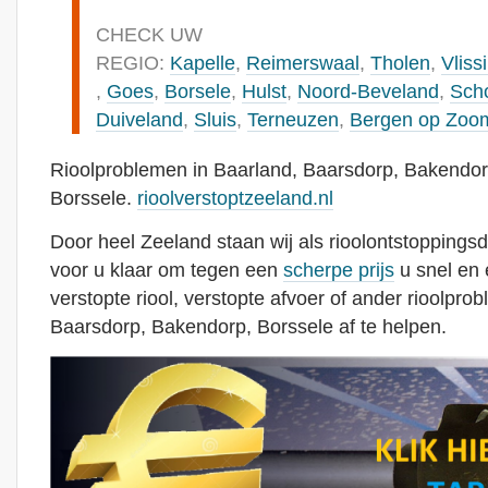
CHECK UW
REGIO:
Kapelle
,
Reimerswaal
,
Tholen
,
Vliss
,
Goes
,
Borsele
,
Hulst
,
Noord-Beveland
,
Sch
Duiveland
,
Sluis
,
Terneuzen
,
Bergen op Zoo
Rioolproblemen in Baarland, Baarsdorp, Bakendor
Borssele.
rioolverstoptzeeland.nl
Door heel Zeeland staan wij als rioolontstoppingsd
voor u klaar om tegen een
scherpe prijs
u snel en 
verstopte riool, verstopte afvoer of ander rioolpro
Baarsdorp, Bakendorp, Borssele af te helpen.