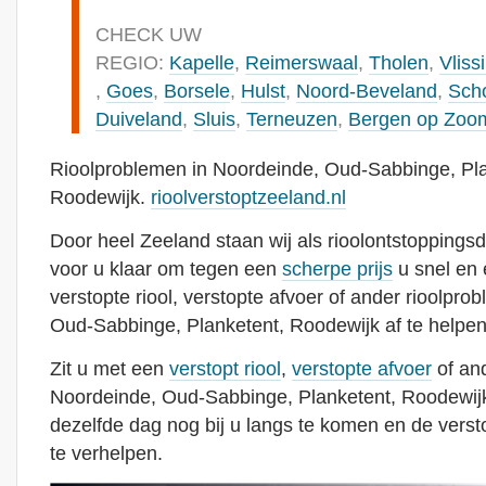
CHECK UW
REGIO:
Kapelle
,
Reimerswaal
,
Tholen
,
Vliss
,
Goes
,
Borsele
,
Hulst
,
Noord-Beveland
,
Sch
Duiveland
,
Sluis
,
Terneuzen
,
Bergen op Zoo
Rioolproblemen in Noordeinde, Oud-Sabbinge, Pla
Roodewijk.
rioolverstoptzeeland.nl
Door heel Zeeland staan wij als rioolontstoppingsd
voor u klaar om tegen een
scherpe prijs
u snel en 
verstopte riool, verstopte afvoer of ander rioolpro
Oud-Sabbinge, Planketent, Roodewijk af te helpen
Zit u met een
verstopt riool
,
verstopte afvoer
of and
Noordeinde, Oud-Sabbinge, Planketent, Roodewijk
dezelfde dag nog bij u langs te komen en de versto
te verhelpen.