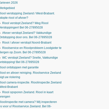
Tarieven 2026
Werkgebied
Riool verstopping Zeeland / West-Brabant.
stopte riool of afvoer?
Riool verstopt Zeeland? Weg Riool
Verstoppingen! Bel 06-27895028
Afvoer verstopt Zeeland? Vakkundige
Ontstopping door ons. Bel 06-27895028
Riool / afvoer verstopt Noord-Brabant
Rioolservice en Rioolprobleem Loodgieter te
Bergen op Zoom. Bel 06-27895028
WC verstopt Zeeland? Snelle, Vakkundige
ontstopping! Bel 06-27895028
Riool ontstoppen met garantie
Riool en afvoer reiniging. Rioolservice Zeeland
nigt uw riolering
Riool camera-inspectie. Rioolinspectie Zeeland
 West-Brabant
Riool opsporen Zeeland. Riool in kaart
brengen
Rioolinspectie met camera? Wij inspecteren
es voor u! Rioolservice Zeeland. Bel 06-