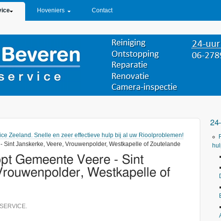
vice
Hoveniers
Contact
24
ice Zeeland. Snelle en zeer effectieve hulp bij al uw Rioolproblemen!
 - Sint Janskerke, Veere, Vrouwenpolder, Westkapelle of Zoutelande
hul
topt Gemeente Veere - Sint
Vrouwenpolder, Westkapelle of
SERVICE.