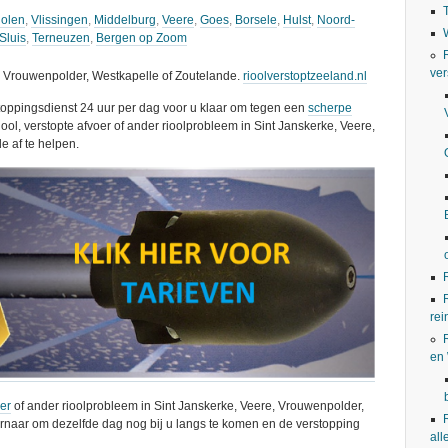
olen
,
Vlissingen
,
Middelburg
,
Veere
,
Goes
,
Borsele
,
Hulst
,
Noord-
Sluis
,
Terneuzen
,
Bergen op Zoom
ver
, Vrouwenpolder, Westkapelle of Zoutelande.
rioolverstoptzeeland.nl
stoppingsdienst 24 uur per dag voor u klaar om tegen een
scherpe
iool, verstopte afvoer of ander rioolprobleem in Sint Janskerke, Veere,
e af te helpen.
rei
en
oer
of ander rioolprobleem in Sint Janskerke, Veere, Vrouwenpolder,
rnaar om dezelfde dag nog bij u langs te komen en de verstopping
all