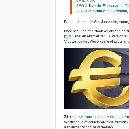
CHECK UW
REGIO:
Kapelle
,
Reimerswaal
,
Th
Beveland
,
Schouwen-Duiveland
,
Rioolproblemen in Sint Janskerke, Veere
Door heel Zeeland staan wij als rioolont
prijs
u snel en effectief van uw verstopte r
Vrouwenpolder, Westkapelle of Zouteland
Zit u met een
verstopt riool
,
verstopte afv
Westkapelle of Zoutelande? Wij streven e
aan afvoer of riool te verhelpen.