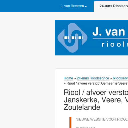
PRIMARY LINKS
J. van Beveren
24-uurs Rioolser
Home
»
24-uurs Rioolservice
»
Rioolserv
» Riool / afvoer verstopt Gemeente Veere
Riool / afvoer vers
Janskerke, Veere, 
Zoutelande
NIEUWE WEBSITE VOOR RIOOL