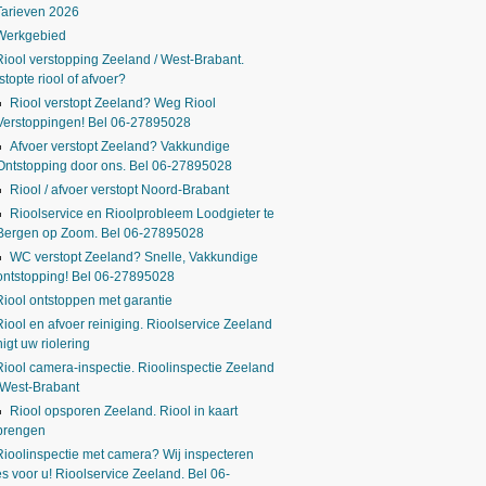
Tarieven 2026
Werkgebied
Riool verstopping Zeeland / West-Brabant.
stopte riool of afvoer?
Riool verstopt Zeeland? Weg Riool
Verstoppingen! Bel 06-27895028
Afvoer verstopt Zeeland? Vakkundige
Ontstopping door ons. Bel 06-27895028
Riool / afvoer verstopt Noord-Brabant
Rioolservice en Rioolprobleem Loodgieter te
Bergen op Zoom. Bel 06-27895028
WC verstopt Zeeland? Snelle, Vakkundige
ontstopping! Bel 06-27895028
Riool ontstoppen met garantie
Riool en afvoer reiniging. Rioolservice Zeeland
nigt uw riolering
Riool camera-inspectie. Rioolinspectie Zeeland
 West-Brabant
Riool opsporen Zeeland. Riool in kaart
brengen
Rioolinspectie met camera? Wij inspecteren
es voor u! Rioolservice Zeeland. Bel 06-