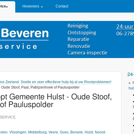
vice
Hoveniers
Contact
24
ice Zeeland. Snelle en zeer effectieve hulp bij al uw Rioolproblemen!
- Oude Stoof, Paal, Patrijzenhoek of Pauluspolder
hul
topt Gemeente Hulst - Oude Stoof,
 of Pauluspolder
SERVICE.
olen
,
Vlissingen
,
Middelburg
,
Veere
,
Goes
,
Borsele
,
Hulst
,
Noord-