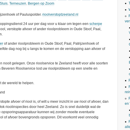
Sluis
,
Terneuzen
,
Bergen op Zoom
ijzenhoek of Pauluspolder.
rioolverstoptzeeland.nl
ver
stoppingsdienst 24 uur per dag voor u klaar om tegen een
scherpe
iool, verstopte afvoer of ander rioolprobleem in Oude Stoof, Paal,
n.
oer
of ander rioolprobleem in Oude Stoof, Paal, Patrijzenhoek of
lfde dag nog bij u langs te komen en de verstopping aan afvoer of
n nooit gelegen. Onze rioolservice te Zeeland heeft voor alle soorten
an Beveren Rioolservice lost uw rioolprobleem op een snelle en
t de wereld te helpen.
rei
and
pte afvoer of riool is, of wilt u meer inzicht in uw riool of afvoer, dan
en
ok rioolinspecties door heel Zeeland. Zo is snel duidelijk wat de
ze opsporingsapparatuur kunnen wij zonder moeite eventuele
ol of afvoer bovengronds opsporen. Dit voorkomt veel onnodig
all