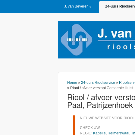
PRIMARY LINKS
J. van Beveren
24-uurs Rioolser
Home
»
24-uurs Rioolservice
»
Rioolserv
» Riool / afvoer verstopt Gemeente Hulst 
Riool / afvoer vers
Paal, Patrijzenhoek
NIEUWE WEBSITE VOOR RIOOL
CHECK UW
REGIO:
Kapelle
,
Reimerswaal
,
Th