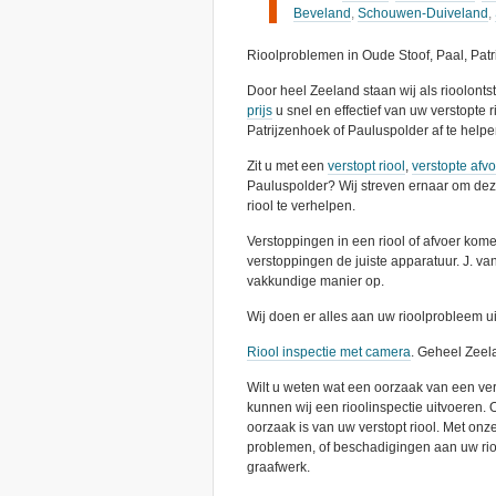
Beveland
,
Schouwen-Duiveland
,
Rioolproblemen in Oude Stoof, Paal, Patr
Door heel Zeeland staan wij als rioolont
prijs
u snel en effectief van uw verstopte r
Patrijzenhoek of Pauluspolder af te helpe
Zit u met een
verstopt riool
,
verstopte afv
Pauluspolder? Wij streven ernaar om deze
riool te verhelpen.
Verstoppingen in een riool of afvoer kome
verstoppingen de juiste apparatuur. J. v
vakkundige manier op.
Wij doen er alles aan uw rioolprobleem ui
Riool inspectie met camera
. Geheel Zeel
Wilt u weten wat een oorzaak van een versto
kunnen wij een rioolinspectie uitvoeren. O
oorzaak is van uw verstopt riool. Met on
problemen, of beschadigingen aan uw rio
graafwerk.