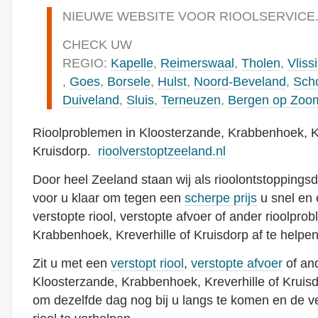
NIEUWE WEBSITE VOOR RIOOLSERVICE
CHECK UW
REGIO:
Kapelle
,
Reimerswaal
,
Tholen
,
Vliss
,
Goes
,
Borsele
,
Hulst
,
Noord-Beveland
,
Sch
Duiveland
,
Sluis
,
Terneuzen
,
Bergen op Zoo
Rioolproblemen in Kloosterzande, Krabbenhoek, Kr
Kruisdorp.
rioolverstoptzeeland.nl
Door heel Zeeland staan wij als rioolontstoppingsd
voor u klaar om tegen een
scherpe prijs
u snel en 
verstopte riool, verstopte afvoer of ander rioolpro
Krabbenhoek, Kreverhille of Kruisdorp af te helpen
Zit u met een
verstopt riool
,
verstopte afvoer
of and
Kloosterzande, Krabbenhoek, Kreverhille of Kruisd
om dezelfde dag nog bij u langs te komen en de v