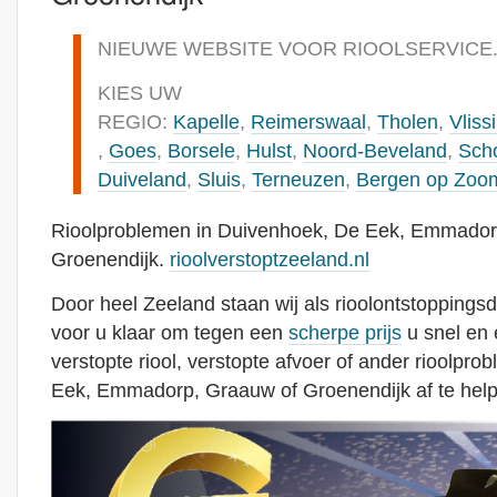
NIEUWE WEBSITE VOOR RIOOLSERVICE
KIES UW
REGIO:
Kapelle
,
Reimerswaal
,
Tholen
,
Vliss
,
Goes
,
Borsele
,
Hulst
,
Noord-Beveland
,
Sch
Duiveland
,
Sluis
,
Terneuzen
,
Bergen op Zoo
Rioolproblemen in Duivenhoek, De Eek, Emmador
Groenendijk.
rioolverstoptzeeland.nl
Door heel Zeeland staan wij als rioolontstoppingsd
voor u klaar om tegen een
scherpe prijs
u snel en 
verstopte riool, verstopte afvoer of ander rioolpr
Eek, Emmadorp, Graauw of Groenendijk af te hel