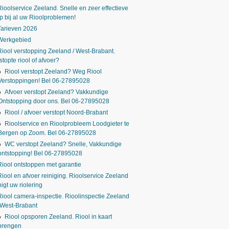
Rioolservice Zeeland. Snelle en zeer effectieve
p bij al uw Rioolproblemen!
Tarieven 2026
Werkgebied
Riool verstopping Zeeland / West-Brabant.
stopte riool of afvoer?
Riool verstopt Zeeland? Weg Riool
Verstoppingen! Bel 06-27895028
Afvoer verstopt Zeeland? Vakkundige
Ontstopping door ons. Bel 06-27895028
Riool / afvoer verstopt Noord-Brabant
Rioolservice en Rioolprobleem Loodgieter te
Bergen op Zoom. Bel 06-27895028
WC verstopt Zeeland? Snelle, Vakkundige
ontstopping! Bel 06-27895028
Riool ontstoppen met garantie
Riool en afvoer reiniging. Rioolservice Zeeland
nigt uw riolering
Riool camera-inspectie. Rioolinspectie Zeeland
 West-Brabant
Riool opsporen Zeeland. Riool in kaart
brengen