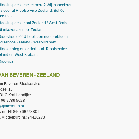
Rioolinspectie met camera? Wij inspecteren
es voor u! Rioolservice Zeeland. Bel 06-
895028
Rookinspectie riool Zeeland / West-Brabant
Stankoverlast riool Zeeland
Rioolvliegjes? U heeft een rioolprobleem.
olservice Zeeland / West-Brabant
Rioolaanleg en onderhoud. Rioolservice
eland en West-Brabant
Riooltips
 VAN BEVEREN - ZEELAND
van Beveren Rioolservice
dsel 13
3HG Krabbendijke
.: 06-2789.5028
o@jvbeveren.nl
 nr.: NL866769778B01
 Middelburg nr.: 94416273