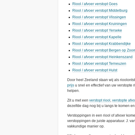
Riool / afvoer verstopt Goes
Riool / afvoer verstopt Middelburg
Riool / afvoer verstopt Vlissingen
Riool / afvoer verstopt Kruiningen
Riool / afvoer verstopt Yerseke
Riool / afvoer verstopt Kapelle
Riool / afvoer verstopt Krabbendijke
Riool / afvoer verstopt Bergen op Zoo
Riool / afvoer verstopt Heinkenszand
Riool / afvoer verstopt Terneuzen
Riool / afvoer verstopt Hulst
Door heel Zeeland staan wij als rioolont
prijs
u snel en effectief van uw verstopte r
helpen.
Zit u met een
verstopt riool
,
verstopte afv
dezelfde dag nog bij u langs te komen en 
Verstoppingen in een riool of afvoer kome
verstoppingen de juiste apparatuur. J. v
vakkundige manier op.