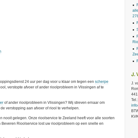
all
27
Rio
m
Ze
J.
stoppingsdienst 24 uur per dag voor u klaar om tegen een
scherpe
J. 
iool, verstopte afvoer of ander rioolprobleem in Vlissingen af te
Ron
441
Tel
oer
of ander rioolprobleem in Vlissingen? Wij streven ernaar om
inf
de verstopping aan afvoer of riool te verhelpen.
BTW
KVK
n nooit gelegen. Onze rioolservice te Zeeland heeft voor alle soorten
an Beveren Rioolservice lost uw rioolprobleem op een snelle en