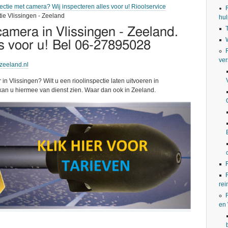
ectie met camera? Wij inspecteren alles voor u! Rioolservice
ie Vlissingen - Zeeland
hul
camera in Vlissingen - Zeeland.
es voor u! Bel 06-27895028
ver
tzeeland.nl
 in Vlissingen? Wilt u een rioolinspectie laten uitvoeren in
kan u hiermee van dienst zien. Waar dan ook in Zeeland.
rei
en