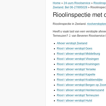
Home
»
24-uurs Rioolservice
»
Rioolinsp
Zeeland. Bel 06-27895028
» Rioolinspec
Rioolinspectie met
Rioolinspectie in Zeeland.
rioolverstoptz
Heeft u vaak last van een verstopte afvoer
Terneuzen? J. van Beveren Rioolservice 
Afvoer verstopt Zeeland
Riool / afvoer verstopt Goes
Riool / afvoer verstopt Middelburg
Riool / afvoer verstopt Vlissingen
Riool / afvoer verstopt Kruiningen
Riool / afvoer verstopt Yerseke
Riool / afvoer verstopt Kapelle
Riool / afvoer verstopt Krabbendijke
Riool / afvoer verstopt Bergen op Zoo
Riool / afvoer verstopt Heinkenszand
Riool / afvoer verstopt Terneuzen
Riool / afvoer verstopt Hulst