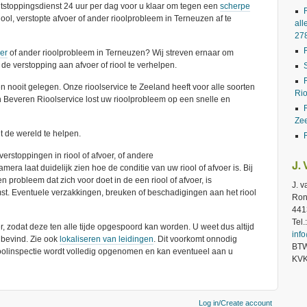
ntstoppingsdienst 24 uur per dag voor u klaar om tegen een
scherpe
iool, verstopte afvoer of ander rioolprobleem in Terneuzen af te
all
27
oer
of ander rioolprobleem in Terneuzen? Wij streven ernaar om
de verstopping aan afvoer of riool te verhelpen.
n nooit gelegen. Onze rioolservice te Zeeland heeft voor alle soorten
Rio
an Beveren Rioolservice lost uw rioolprobleem op een snelle en
Ze
t de wereld te helpen.
erstoppingen in riool of afvoer, of andere
J.
era laat duidelijk zien hoe de conditie van uw riool of afvoer is. Bij
en probleem dat zich voor doet in de een riool of afvoer, is
J. 
st. Eventuele verzakkingen, breuken of beschadigingen aan het riool
Ron
441
Tel
 zodat deze ten alle tijde opgespoord kan worden. U weet dus altijd
inf
h bevind. Zie ook
lokaliseren van leidingen
. Dit voorkomt onnodig
BTW
oolinspectie wordt volledig opgenomen en kan eventueel aan u
KVK
ACCOUNT MENU
Log in/Create account