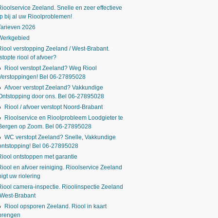
Rioolservice Zeeland. Snelle en zeer effectieve
p bij al uw Rioolproblemen!
Tarieven 2026
Werkgebied
Riool verstopping Zeeland / West-Brabant.
stopte riool of afvoer?
Riool verstopt Zeeland? Weg Riool
Verstoppingen! Bel 06-27895028
Afvoer verstopt Zeeland? Vakkundige
Ontstopping door ons. Bel 06-27895028
Riool / afvoer verstopt Noord-Brabant
Rioolservice en Rioolprobleem Loodgieter te
Bergen op Zoom. Bel 06-27895028
WC verstopt Zeeland? Snelle, Vakkundige
ontstopping! Bel 06-27895028
Riool ontstoppen met garantie
Riool en afvoer reiniging. Rioolservice Zeeland
nigt uw riolering
Riool camera-inspectie. Rioolinspectie Zeeland
 West-Brabant
Riool opsporen Zeeland. Riool in kaart
brengen