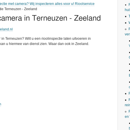
ectie met camera? Wij inspecteren alles voor u! Rioolservice
tie Terneuzen - Zeeland
hul
 camera in Terneuzen - Zeeland
eeland.nl
ver
 in Terneuzen? Wilt u een rioolinspectie laten uitvoeren in
kan u hiermee van dienst zien. Waar dan ook in Zeeland.
m
rei
en