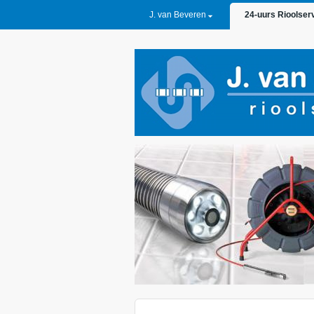
PRIMARY LINKS
J. van Beveren
24-uurs Rioolser