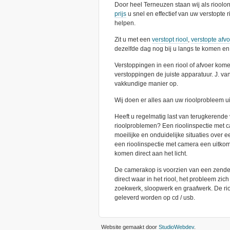
Door heel Terneuzen staan wij als rioolo
prijs
u snel en effectief van uw verstopte r
helpen.
Zit u met een
verstopt riool
,
verstopte afv
dezelfde dag nog bij u langs te komen en 
Verstoppingen in een riool of afvoer kome
verstoppingen de juiste apparatuur. J. v
vakkundige manier op.
Wij doen er alles aan uw rioolprobleem ui
Heeft u regelmatig last van terugkerende v
rioolproblemen? Een rioolinspectie met cam
moeilijke en onduidelijke situaties over e
een rioolinspectie met camera een uitkom
komen direct aan het licht.
De camerakop is voorzien van een zender,
direct waar in het riool, het probleem zic
zoekwerk, sloopwerk en graafwerk. De ri
geleverd worden op cd / usb.
Website gemaakt door
StudioWebdev
.