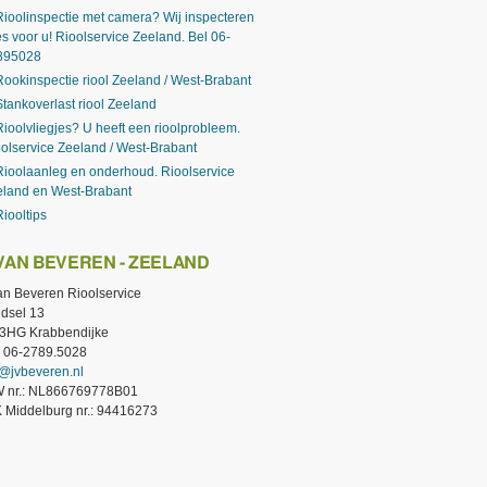
Rioolinspectie met camera? Wij inspecteren
es voor u! Rioolservice Zeeland. Bel 06-
895028
Rookinspectie riool Zeeland / West-Brabant
Stankoverlast riool Zeeland
Rioolvliegjes? U heeft een rioolprobleem.
olservice Zeeland / West-Brabant
Rioolaanleg en onderhoud. Rioolservice
eland en West-Brabant
Riooltips
 VAN BEVEREN - ZEELAND
van Beveren Rioolservice
dsel 13
3HG Krabbendijke
.: 06-2789.5028
o@jvbeveren.nl
 nr.: NL866769778B01
 Middelburg nr.: 94416273