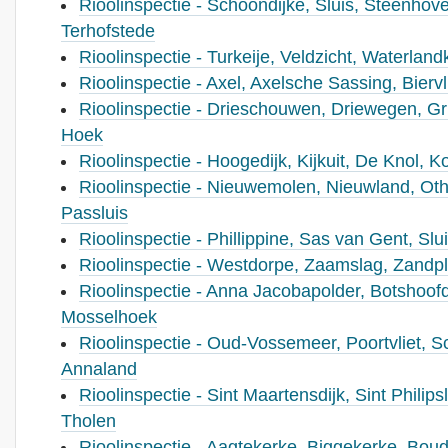
Rioolinspectie - Schoondijke, Sluis, Steenhove
Terhofstede
Rioolinspectie - Turkeije, Veldzicht, Waterlan
Rioolinspectie - Axel, Axelsche Sassing, Bierv
Rioolinspectie - Drieschouwen, Driewegen, Gri
Hoek
Rioolinspectie - Hoogedijk, Kijkuit, De Knol, 
Rioolinspectie - Nieuwemolen, Nieuwland, Ot
Passluis
Rioolinspectie - Phillippine, Sas van Gent, Slu
Rioolinspectie - Westdorpe, Zaamslag, Zandpl
Rioolinspectie - Anna Jacobapolder, Botshoofd
Mosselhoek
Rioolinspectie - Oud-Vossemeer, Poortvliet, S
Annaland
Rioolinspectie - Sint Maartensdijk, Sint Philips
Tholen
Rioolinspectie - Aagtekerke, Biggekerke, Boud