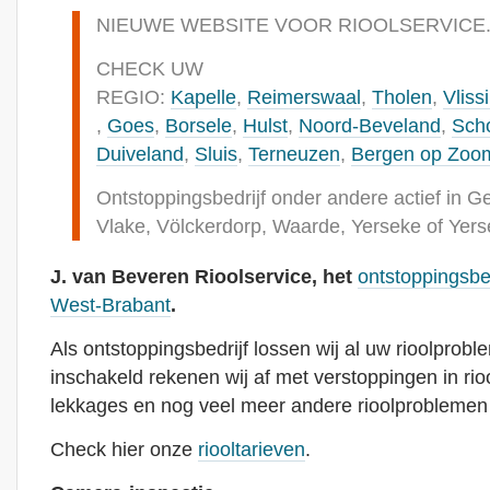
NIEUWE WEBSITE VOOR RIOOLSERVICE
CHECK UW
REGIO:
Kapelle
,
Reimerswaal
,
Tholen
,
Vliss
,
Goes
,
Borsele
,
Hulst
,
Noord-Beveland
,
Sch
Duiveland
,
Sluis
,
Terneuzen
,
Bergen op Zoo
Ontstoppingsbedrijf onder andere actief in 
Vlake, Völckerdorp, Waarde, Yerseke of Ye
J. van Beveren Rioolservice, het
ontstoppingsbe
West-Brabant
.
Als ontstoppingsbedrijf lossen wij al uw rioolpro
inschakeld rekenen wij af met verstoppingen in riool
lekkages en nog veel meer andere rioolproblemen 
Check hier onze
riooltarieven
.