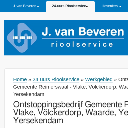
PRIMARY LINKS
J. van Beveren
24-uurs Rioolservice
Hoveniers
Home
»
24-uurs Rioolservice
»
Werkgebied
» Onts
Gemeente Reimerswaal - Vlake, Völckerdorp, Waa
Yersekendam
Ontstoppingsbedrijf Gemeente 
Vlake, Völckerdorp, Waarde, Ye
Yersekendam