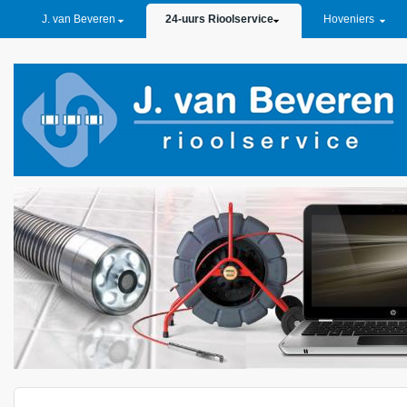
PRIMARY LINKS
J. van Beveren
24-uurs Rioolservice
Hoveniers