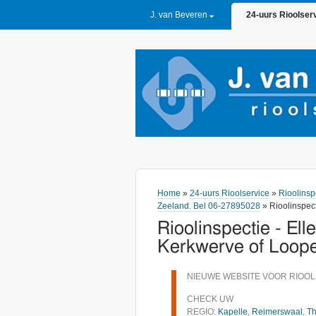
PRIMARY LINKS
J. van Beveren
24-uurs Rioolser
Home
»
24-uurs Rioolservice
»
Rioolinsp
Zeeland. Bel 06-27895028
» Rioolinspec
Rioolinspectie - El
Kerkwerve of Loope
NIEUWE WEBSITE VOOR RIOOL
CHECK UW
REGIO:
Kapelle
,
Reimerswaal
,
Th