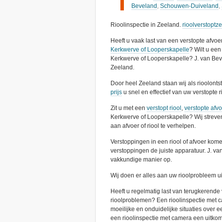
Beveland
,
Schouwen-Duiveland
,
Rioolinspectie in Zeeland.
rioolverstoptz
Heeft u vaak last van een verstopte afvoe
Kerkwerve of Looperskapelle
? Wilt u een
Kerkwerve of Looperskapelle? J. van Bev
Zeeland.
Door heel Zeeland staan wij als rioolont
prijs
u snel en effectief van uw verstopte r
Zit u met een
verstopt riool
,
verstopte afv
Kerkwerve of Looperskapelle? Wij streve
aan afvoer of riool te verhelpen.
Verstoppingen in een riool of afvoer kome
verstoppingen de juiste apparatuur. J. v
vakkundige manier op.
Wij doen er alles aan uw rioolprobleem ui
Heeft u regelmatig last van terugkerende v
rioolproblemen? Een rioolinspectie met cam
moeilijke en onduidelijke situaties over e
een rioolinspectie met camera een uitkom