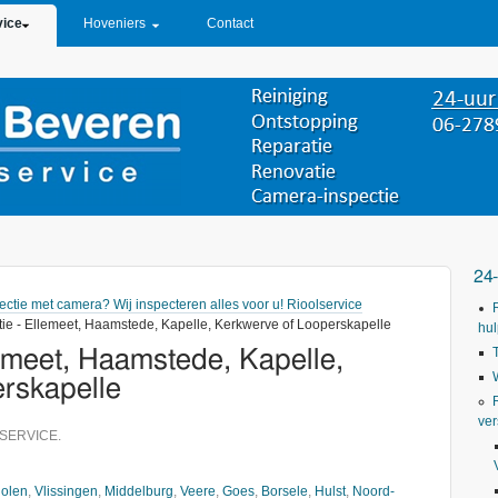
vice
Hoveniers
Contact
24
ectie met camera? Wij inspecteren alles voor u! Rioolservice
tie - Ellemeet, Haamstede, Kapelle, Kerkwerve of Looperskapelle
hul
lemeet, Haamstede, Kapelle,
rskapelle
ver
SERVICE.
olen
,
Vlissingen
,
Middelburg
,
Veere
,
Goes
,
Borsele
,
Hulst
,
Noord-