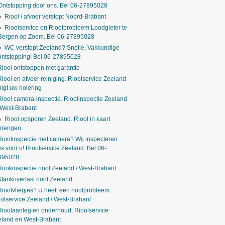
Ontstopping door ons. Bel 06-27895028
Riool / afvoer verstopt Noord-Brabant
Rioolservice en Rioolprobleem Loodgieter te
Bergen op Zoom. Bel 06-27895028
WC verstopt Zeeland? Snelle, Vakkundige
ontstopping! Bel 06-27895028
Riool ontstoppen met garantie
Riool en afvoer reiniging. Rioolservice Zeeland
nigt uw riolering
Riool camera-inspectie. Rioolinspectie Zeeland
 West-Brabant
Riool opsporen Zeeland. Riool in kaart
brengen
Rioolinspectie met camera? Wij inspecteren
es voor u! Rioolservice Zeeland. Bel 06-
895028
Rookinspectie riool Zeeland / West-Brabant
Stankoverlast riool Zeeland
Rioolvliegjes? U heeft een rioolprobleem.
olservice Zeeland / West-Brabant
Rioolaanleg en onderhoud. Rioolservice
eland en West-Brabant