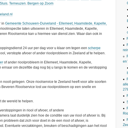
Sluis
,
Terneuzen
,
Bergen op Zoom
eeland.nl
r in
Gemeente Schouwen-Duiveland - Ellemeet, Haamstede, Kapelle,
 rioolinspectie laten uitvoeren in Ellemeet, Haamstede, Kapelle,
eren Rioolservice kan u hiermee van dienst zien. Waar dan ook in
stoppingsdienst 24 uur per dag voor u klaar om tegen een
scherpe
rei
iool, verstopte afvoer of ander rioolprobleem in Zeeland af te helpen.
en
oer
of ander rioolprobleem in Ellemeet, Haamstede, Kapelle,
n ernaar om dezelfde dag nog bij u langs te komen en de verstopping
n nooit gelegen. Onze rioolservice te Zeeland heeft voor alle soorten
all
an Beveren Rioolservice lost uw rioolprobleem op een snelle en
27
t de wereld te helpen.
erstoppingen in riool of afvoer, of andere
Rio
era laat duidelijk zien hoe de conditie van uw riool of afvoer is. Bij
en probleem dat zich voor doet in de een riool of afvoer, is
Ze
st. Eventuele verzakkingen, breuken of beschadigingen aan het riool