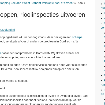
stopping Zeeland / West-Brabant. verstopte riool of afvoer?
» Riool /
hul
toppen, rioolinspecties uitvoeren
ver
ptzeeland.nl
stoppingsdienst 24 uur per dag voor u klaar om tegen een
scherpe
iool, verstopte afvoer of ander rioolprobleem in Dordrecht af te
oer
of ander rioolprobleem in Dordrecht? Wij streven ernaar om
de verstopping aan afvoer of riool te verhelpen.
n nooit gelegen. Onze rioolservice te Zeeland heeft voor alle soorten
an Beveren Rioolservice lost uw rioolprobleem op een snelle en
t de wereld te helpen.
rei
echt.
en
pte afvoer of riool is, of wilt u meer inzicht in uw riool of afvoer, dan
ok rioolinspecties door heel Zeeland. Zo is snel duidelijk wat de
ze opsporingsapparatuur kunnen wij zonder moeite eventuele