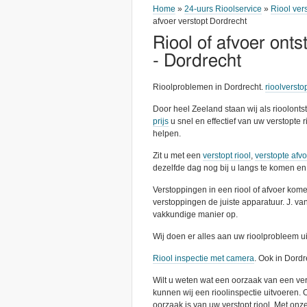
Home
»
24-uurs Rioolservice
»
Riool ver
afvoer verstopt Dordrecht
Riool of afvoer onts
- Dordrecht
Rioolproblemen in Dordrecht.
rioolversto
Door heel Zeeland staan wij als rioolont
prijs
u snel en effectief van uw verstopte r
helpen.
Zit u met een
verstopt riool
,
verstopte afv
dezelfde dag nog bij u langs te komen en 
Verstoppingen in een riool of afvoer kome
verstoppingen de juiste apparatuur. J. v
vakkundige manier op.
Wij doen er alles aan uw rioolprobleem ui
Riool inspectie met camera
. Ook in Dordr
Wilt u weten wat een oorzaak van een versto
kunnen wij een rioolinspectie uitvoeren. O
oorzaak is van uw verstopt riool. Met on