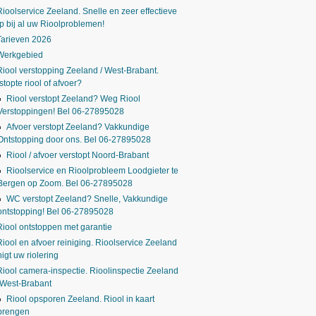
Rioolservice Zeeland. Snelle en zeer effectieve
p bij al uw Rioolproblemen!
Tarieven 2026
Werkgebied
Riool verstopping Zeeland / West-Brabant.
stopte riool of afvoer?
Riool verstopt Zeeland? Weg Riool
Verstoppingen! Bel 06-27895028
Afvoer verstopt Zeeland? Vakkundige
Ontstopping door ons. Bel 06-27895028
Riool / afvoer verstopt Noord-Brabant
Rioolservice en Rioolprobleem Loodgieter te
Bergen op Zoom. Bel 06-27895028
WC verstopt Zeeland? Snelle, Vakkundige
ontstopping! Bel 06-27895028
Riool ontstoppen met garantie
Riool en afvoer reiniging. Rioolservice Zeeland
nigt uw riolering
Riool camera-inspectie. Rioolinspectie Zeeland
 West-Brabant
Riool opsporen Zeeland. Riool in kaart
brengen