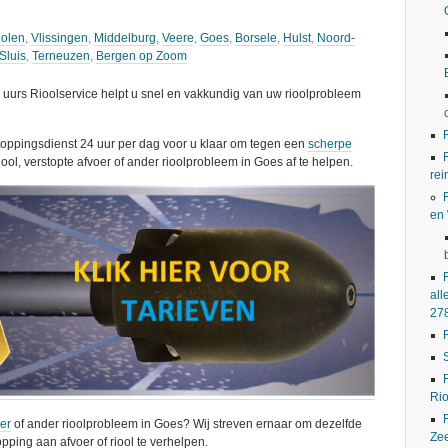
olen
,
Vlissingen
,
Middelburg
,
Veere
,
Goes
,
Borsele
,
Hulst
,
Noord-
Sluis
,
Terneuzen
,
Bergen op Zoom
urs Rioolservice helpt u snel en vakkundig van uw rioolprobleem
stoppingsdienst 24 uur per dag voor u klaar om tegen een
scherpe
iool, verstopte afvoer of ander rioolprobleem in Goes af te helpen.
rei
en
all
27
Rio
oer
of ander rioolprobleem in Goes? Wij streven ernaar om dezelfde
Ze
pping aan afvoer of riool te verhelpen.