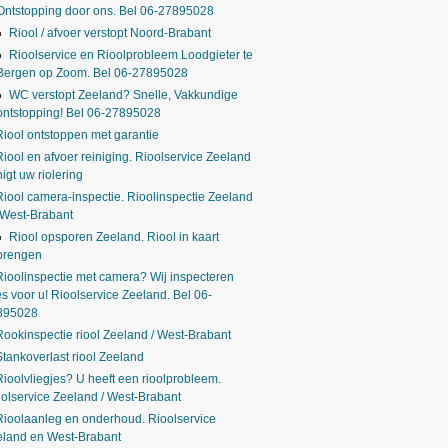
Ontstopping door ons. Bel 06-27895028
Riool / afvoer verstopt Noord-Brabant
Rioolservice en Rioolprobleem Loodgieter te
Bergen op Zoom. Bel 06-27895028
WC verstopt Zeeland? Snelle, Vakkundige
ontstopping! Bel 06-27895028
Riool ontstoppen met garantie
Riool en afvoer reiniging. Rioolservice Zeeland
nigt uw riolering
Riool camera-inspectie. Rioolinspectie Zeeland
 West-Brabant
Riool opsporen Zeeland. Riool in kaart
brengen
Rioolinspectie met camera? Wij inspecteren
es voor u! Rioolservice Zeeland. Bel 06-
895028
Rookinspectie riool Zeeland / West-Brabant
Stankoverlast riool Zeeland
Rioolvliegjes? U heeft een rioolprobleem.
olservice Zeeland / West-Brabant
Rioolaanleg en onderhoud. Rioolservice
eland en West-Brabant