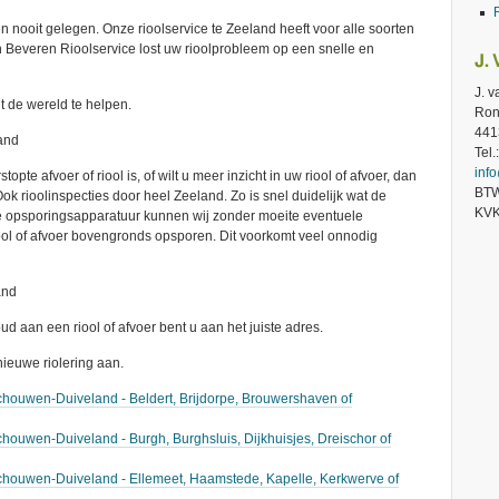
n nooit gelegen. Onze rioolservice te Zeeland heeft voor alle soorten
an Beveren Rioolservice lost uw rioolprobleem op een snelle en
J.
J. 
t de wereld te helpen.
Ron
441
and
Tel
inf
pte afvoer of riool is, of wilt u meer inzicht in uw riool of afvoer, dan
BTW
ok rioolinspecties door heel Zeeland. Zo is snel duidelijk wat de
KVK
ze opsporingsapparatuur kunnen wij zonder moeite eventuele
ol of afvoer bovengronds opsporen. Dit voorkomt veel onnodig
and
d aan een riool of afvoer bent u aan het juiste adres.
ieuwe riolering aan.
chouwen-Duiveland - Beldert, Brijdorpe, Brouwershaven of
chouwen-Duiveland - Burgh, Burghsluis, Dijkhuisjes, Dreischor of
Schouwen-Duiveland - Ellemeet, Haamstede, Kapelle, Kerkwerve of