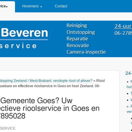
vice
Hoveniers
Contact
24
stopping Zeeland / West-Brabant. verstopte riool of afvoer?
» Riool
bare en effectieve rioolservice in Goes en heel Zeeland. 06-
hul
in Gemeente Goes? Uw
ctieve rioolservice in Goes en
ver
7895028
SERVICE.