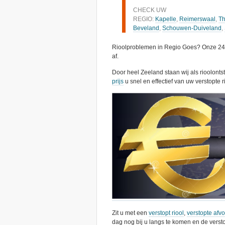
CHECK UW
REGIO:
Kapelle
,
Reimerswaal
,
Th
Beveland
,
Schouwen-Duiveland
,
Rioolproblemen in Regio Goes? Onze 24 u
af.
Door heel Zeeland staan wij als rioolont
prijs
u snel en effectief van uw verstopte r
Zit u met een
verstopt riool
,
verstopte afv
dag nog bij u langs te komen en de versto