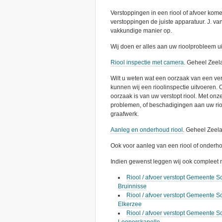
Verstoppingen in een riool of afvoer kome
verstoppingen de juiste apparatuur. J. v
vakkundige manier op.
Wij doen er alles aan uw rioolprobleem ui
Riool inspectie met camera
. Geheel Zeel
Wilt u weten wat een oorzaak van een versto
kunnen wij een rioolinspectie uitvoeren. O
oorzaak is van uw verstopt riool. Met on
problemen, of beschadigingen aan uw rio
graafwerk.
Aanleg en onderhoud riool
. Geheel Zeel
Ook voor aanleg van een riool of onderhou
Indien gewenst leggen wij ook compleet n
Riool / afvoer verstopt Gemeente S
Bruinnisse
Riool / afvoer verstopt Gemeente S
Elkerzee
Riool / afvoer verstopt Gemeente 