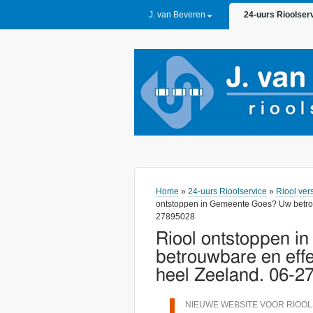
PRIMARY LINKS
J. van Beveren
24-uurs Rioolser
Home
»
24-uurs Rioolservice
»
Riool ver
ontstoppen in Gemeente Goes? Uw betrouw
27895028
Riool ontstoppen 
betrouwbare en effe
heel Zeeland. 06-2
NIEUWE WEBSITE VOOR RIOOL