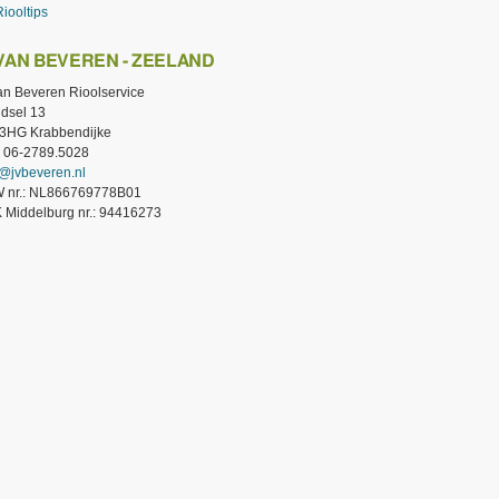
Riooltips
 VAN BEVEREN - ZEELAND
van Beveren Rioolservice
dsel 13
3HG Krabbendijke
.: 06-2789.5028
o@jvbeveren.nl
 nr.: NL866769778B01
 Middelburg nr.: 94416273