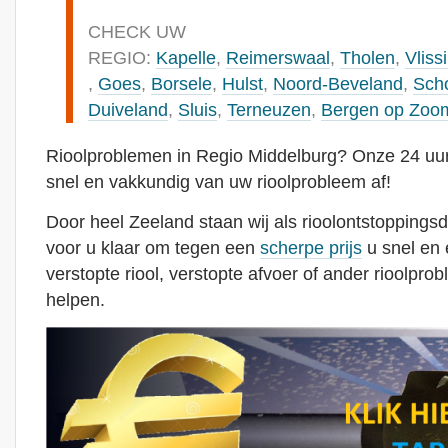
CHECK UW
REGIO:
Kapelle
,
Reimerswaal
,
Tholen
,
Vliss
,
Goes
,
Borsele
,
Hulst
,
Noord-Beveland
,
Sch
Duiveland
,
Sluis
,
Terneuzen
,
Bergen op Zoo
Rioolproblemen in Regio Middelburg? Onze 24 uurs
snel en vakkundig van uw rioolprobleem af!
Door heel Zeeland staan wij als rioolontstoppingsd
voor u klaar om tegen een
scherpe prijs
u snel en 
verstopte riool, verstopte afvoer of ander rioolpro
helpen.