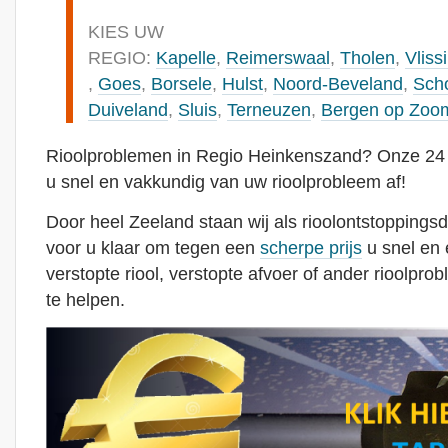
KIES UW
REGIO:
Kapelle
,
Reimerswaal
,
Tholen
,
Vliss
,
Goes
,
Borsele
,
Hulst
,
Noord-Beveland
,
Sch
Duiveland
,
Sluis
,
Terneuzen
,
Bergen op Zoo
Rioolproblemen in Regio Heinkenszand? Onze 24 u
u snel en vakkundig van uw rioolprobleem af!
Door heel Zeeland staan wij als rioolontstoppingsd
voor u klaar om tegen een
scherpe prijs
u snel en 
verstopte riool, verstopte afvoer of ander rioolpr
te helpen.