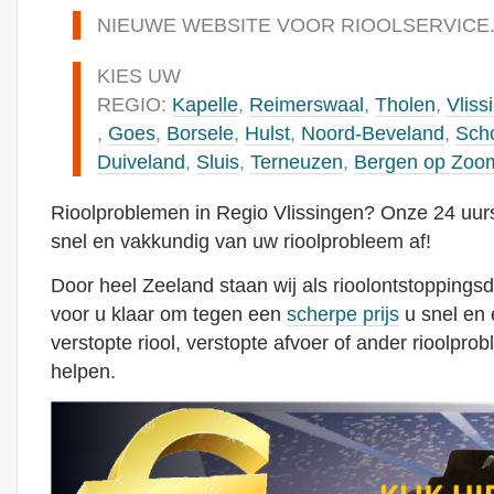
NIEUWE WEBSITE VOOR RIOOLSERVICE
KIES UW
REGIO:
Kapelle
,
Reimerswaal
,
Tholen
,
Vliss
,
Goes
,
Borsele
,
Hulst
,
Noord-Beveland
,
Sch
Duiveland
,
Sluis
,
Terneuzen
,
Bergen op Zoo
Rioolproblemen in Regio Vlissingen? Onze 24 uurs
snel en vakkundig van uw rioolprobleem af!
Door heel Zeeland staan wij als rioolontstoppingsd
voor u klaar om tegen een
scherpe prijs
u snel en 
verstopte riool, verstopte afvoer of ander rioolprob
helpen.