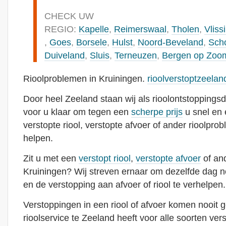
CHECK UW
REGIO:
Kapelle
,
Reimerswaal
,
Tholen
,
Vliss
,
Goes
,
Borsele
,
Hulst
,
Noord-Beveland
,
Sch
Duiveland
,
Sluis
,
Terneuzen
,
Bergen op Zoo
Rioolproblemen in Kruiningen.
rioolverstoptzeelan
Door heel Zeeland staan wij als rioolontstoppingsd
voor u klaar om tegen een
scherpe prijs
u snel en 
verstopte riool, verstopte afvoer of ander rioolprob
helpen.
Zit u met een
verstopt riool
,
verstopte afvoer
of and
Kruiningen? Wij streven ernaar om dezelfde dag n
en de verstopping aan afvoer of riool te verhelpen.
Verstoppingen in een riool of afvoer komen nooit 
rioolservice te Zeeland heeft voor alle soorten ver