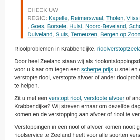
CHECK UW
REGIO:
Kapelle
,
Reimerswaal
,
Tholen
,
Vliss
,
Goes
,
Borsele
,
Hulst
,
Noord-Beveland
,
Sch
Duiveland
,
Sluis
,
Terneuzen
,
Bergen op Zoo
Rioolproblemen in Krabbendijke.
rioolverstoptzeel
Door heel Zeeland staan wij als rioolontstoppingsd
voor u klaar om tegen een
scherpe prijs
u snel en 
verstopte riool, verstopte afvoer of ander rioolpro
te helpen.
Zit u met een
verstopt riool
,
verstopte afvoer
of and
Krabbendijke? Wij streven ernaar om dezelfde dag 
komen en de verstopping aan afvoer of riool te ve
Verstoppingen in een riool of afvoer komen nooit 
rioolservice te Zeeland heeft voor alle soorten ver