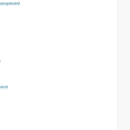
pingsbedrijf
g
g
dicht