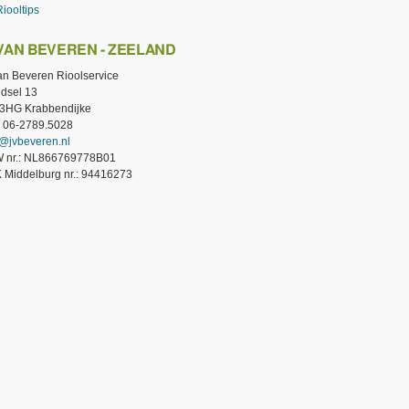
Riooltips
 VAN BEVEREN - ZEELAND
van Beveren Rioolservice
dsel 13
3HG Krabbendijke
.: 06-2789.5028
o@jvbeveren.nl
 nr.: NL866769778B01
 Middelburg nr.: 94416273