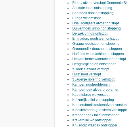
Riool / afvoer verstopt Gemeente Sl
Absdale toilet ontstopping
Baalhoek riool ontstopping
Clinge wc ontstopt
Drie Hoefijzers afvoer ontstopt
Duivenhoek urinoir ontstopping
De Eek urinoir ontstopt
Emmadorp gootsteen ontstopt
Graauw gootsteen ontstopping
Groenendijk douche ontstoppen
Halfeind wasmachine ontstoppen
Heikant hemelwaterafvoer ontstopt
Hengstdijk riolen ontstoppen
't Hoekje afvoer verstopt
Hulst riool verstopt
't Jagertje riolering vertstopt
Kampen rioolproblemen
Kamperhoek afvoerproblemen
Kapellebrug wc verstopt
Keizerrijk toilet verstopping
Knuitershoek keukenafvoer verstop
Kloosterzande gootsteen verstoppi
Krabbenhoek toilet ontstopper
Kreverhille wc ontstopper
Kruisdorp wasbak ontstopper