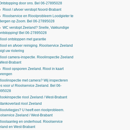
Ontstopping door ons. Bel 06-27895028
Riool / afvoer verstopt Noord-Brabant
Rioolservice en Rioolprobleem Loodgieter te
Bergen op Zoom. Bel 06-27895028
WC verstopt Zeeland? Snelle, Vakkundige
ontstopping! Bel 06-27895028
Riool ontstoppen met garantie
Riool en afvoer reiniging. Rioolservice Zeeland
nigt uw riolering
Riool camera-inspectie. Rioolinspectie Zeeland
 West-Brabant
Riool opsporen Zeeland. Riool in kaart
brengen
Rioolinspectie met camera? Wij inspecteren
es voor u! Rioolservice Zeeland. Bel 06-
895028
Rookinspectie riool Zeeland / West-Brabant
Stankoverlast riool Zeeland
Rioolvliegjes? U heeft een rioolprobleem.
olservice Zeeland / West-Brabant
Rioolaanleg en onderhoud. Rioolservice
eland en West-Brabant