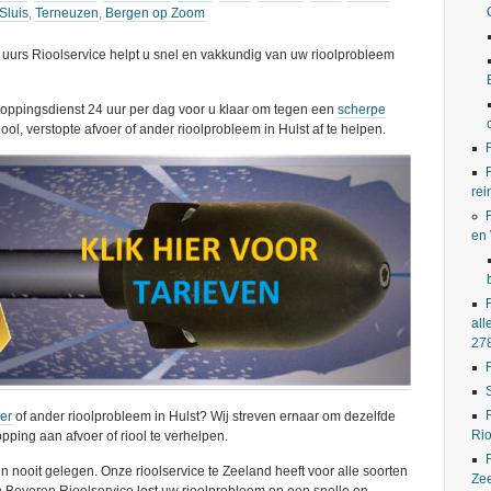
Sluis
,
Terneuzen
,
Bergen op Zoom
uurs Rioolservice helpt u snel en vakkundig van uw rioolprobleem
stoppingsdienst 24 uur per dag voor u klaar om tegen een
scherpe
iool, verstopte afvoer of ander rioolprobleem in Hulst af te helpen.
rei
en
all
27
oer
of ander rioolprobleem in Hulst? Wij streven ernaar om dezelfde
Rio
pping aan afvoer of riool te verhelpen.
n nooit gelegen. Onze rioolservice te Zeeland heeft voor alle soorten
Ze