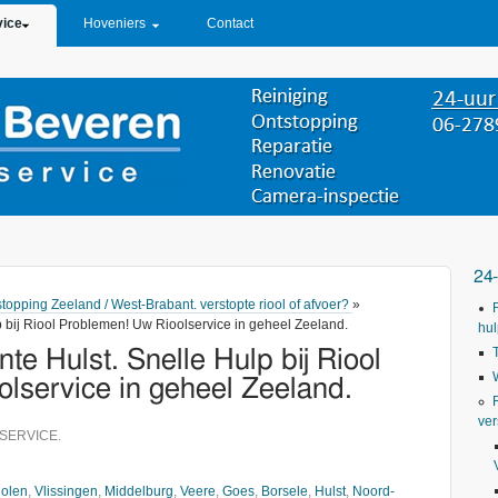
vice
Hoveniers
Contact
24
stopping Zeeland / West-Brabant. verstopte riool of afvoer?
»
 bij Riool Problemen! Uw Rioolservice in geheel Zeeland.
hul
te Hulst. Snelle Hulp bij Riool
lservice in geheel Zeeland.
ver
SERVICE.
olen
,
Vlissingen
,
Middelburg
,
Veere
,
Goes
,
Borsele
,
Hulst
,
Noord-