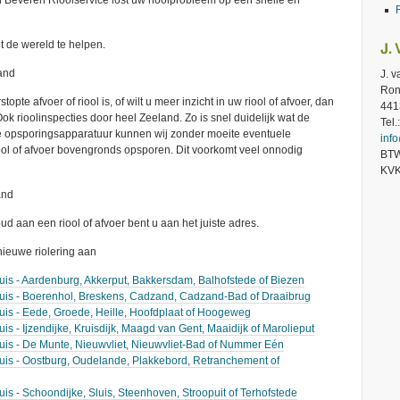
an Beveren Rioolservice lost uw rioolprobleem op een snelle en
t de wereld te helpen.
J.
and
J. 
Ron
pte afvoer of riool is, of wilt u meer inzicht in uw riool of afvoer, dan
441
ok rioolinspecties door heel Zeeland. Zo is snel duidelijk wat de
Tel
ze opsporingsapparatuur kunnen wij zonder moeite eventuele
inf
ol of afvoer bovengronds opsporen. Dit voorkomt veel onnodig
BTW
KVK
and
d aan een riool of afvoer bent u aan het juiste adres.
nieuwe riolering aan
luis - Aardenburg, Akkerput, Bakkersdam, Balhofstede of Biezen
Sluis - Boerenhol, Breskens, Cadzand, Cadzand-Bad of Draaibrug
luis - Eede, Groede, Heille, Hoofdplaat of Hoogeweg
is - Ijzendijke, Kruisdijk, Maagd van Gent, Maaidijk of Marolieput
luis - De Munte, Nieuwvliet, Nieuwvliet-Bad of Nummer Eén
luis - Oostburg, Oudelande, Plakkebord, Retranchement of
uis - Schoondijke, Sluis, Steenhoven, Stroopuit of Terhofstede