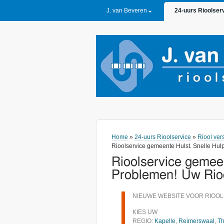
PRIMARY LINKS
J. van Beveren
24-uurs Rioolser
Home
»
24-uurs Rioolservice
»
Riool ver
Rioolservice gemeente Hulst. Snelle Hulp
Rioolservice gemeen
Problemen! Uw Rioo
NIEUWE WEBSITE VOOR RIOOL
KIES UW
REGIO:
Kapelle
,
Reimerswaal
,
Th