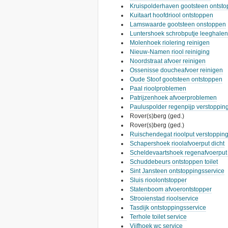
Kruispolderhaven gootsteen ontstop
Kuitaart hoofdriool ontstoppen
Lamswaarde gootsteen onstoppen
Luntershoek schrobputje leeghalen
Molenhoek riolering reinigen
Nieuw-Namen riool reiniging
Noordstraat afvoer reinigen
Ossenisse doucheafvoer reinigen
Oude Stoof gootsteen ontstoppen
Paal rioolproblemen
Patrijzenhoek afvoerproblemen
Pauluspolder regenpijp verstoppin
Rover(s)berg (ged.)
Rover(s)berg (ged.)
Ruischendegat rioolput verstoppin
Schapershoek rioolafvoerput dicht
Scheldevaartshoek regenafvoerput 
Schuddebeurs ontstoppen toilet
Sint Jansteen ontstoppingsservice
Sluis rioolontstopper
Statenboom afvoerontstopper
Strooienstad rioolservice
Tasdijk ontstoppingsservice
Terhole toilet service
Vijfhoek wc service