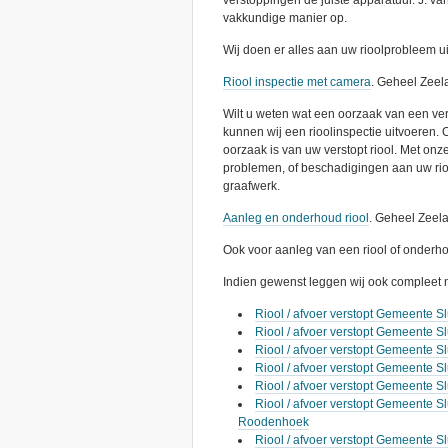
verstoppingen de juiste apparatuur. J. v
vakkundige manier op.
Wij doen er alles aan uw rioolprobleem ui
Riool inspectie met camera
. Geheel Zeel
Wilt u weten wat een oorzaak van een versto
kunnen wij een rioolinspectie uitvoeren. O
oorzaak is van uw verstopt riool. Met on
problemen, of beschadigingen aan uw rio
graafwerk.
Aanleg en onderhoud riool
. Geheel Zeel
Ook voor aanleg van een riool of onderhou
Indien gewenst leggen wij ook compleet 
Riool / afvoer verstopt Gemeente S
Riool / afvoer verstopt Gemeente 
Riool / afvoer verstopt Gemeente S
Riool / afvoer verstopt Gemeente Slu
Riool / afvoer verstopt Gemeente S
Riool / afvoer verstopt Gemeente S
Roodenhoek
Riool / afvoer verstopt Gemeente Sl