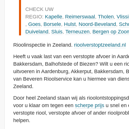
CHECK UW
REGIO:
Kapelle
,
Reimerswaal
,
Tholen
,
Vliss
,
Goes
,
Borsele
,
Hulst
,
Noord-Beveland
,
Sch
Duiveland
,
Sluis
,
Terneuzen
,
Bergen op Zoo
Rioolinspectie in Zeeland.
rioolverstoptzeeland.nl
Heeft u vaak last van een verstopte afvoer in Aar
Bakkersdam, Balhofstede of Biezen? Wilt u een rio
uitvoeren in Aardenburg, Akkerput, Bakkersdam, B
van Beveren Rioolservice kan u hiermee van diens
Zeeland.
Door heel Zeeland staan wij als rioolontstoppingsd
voor u klaar om tegen een
scherpe prijs
u snel en 
verstopte riool, verstopte afvoer of ander rioolpro
helpen.