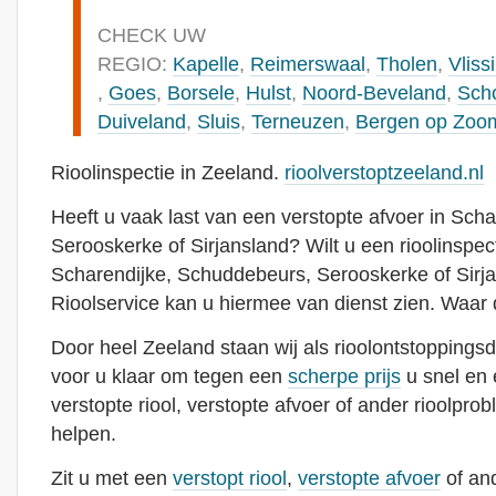
CHECK UW
REGIO:
Kapelle
,
Reimerswaal
,
Tholen
,
Vliss
,
Goes
,
Borsele
,
Hulst
,
Noord-Beveland
,
Sch
Duiveland
,
Sluis
,
Terneuzen
,
Bergen op Zoo
Rioolinspectie in Zeeland.
rioolverstoptzeeland.nl
Heeft u vaak last van een verstopte afvoer in Sch
Serooskerke of Sirjansland? Wilt u een rioolinspect
Scharendijke, Schuddebeurs, Serooskerke of Sirj
Rioolservice kan u hiermee van dienst zien. Waar 
Door heel Zeeland staan wij als rioolontstoppingsd
voor u klaar om tegen een
scherpe prijs
u snel en 
verstopte riool, verstopte afvoer of ander rioolpro
helpen.
Zit u met een
verstopt riool
,
verstopte afvoer
of and